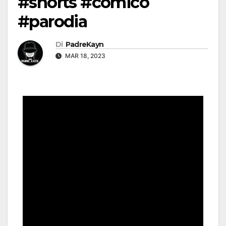
#shorts #comico
#parodia
Di
PadreKayn
MAR 18, 2023