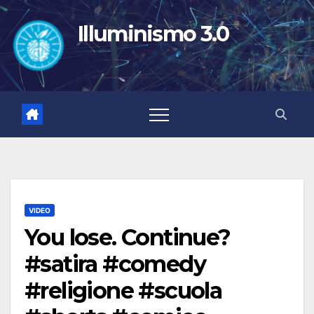
Salta
al
Illuminismo 3.0
contenuto
VIDEO
You lose. Continue?
#satira #comedy
#religione #scuola