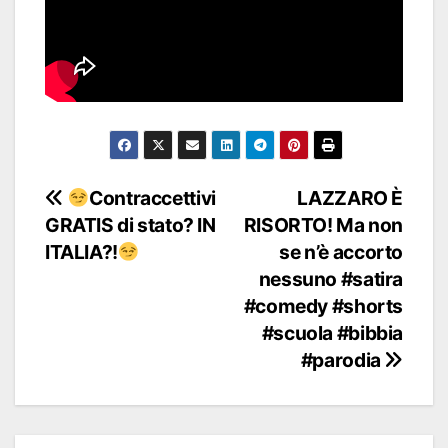
Navigazione
Contraccettivi
LAZZARO È
GRATIS di stato? IN
RISORTO! Ma non
articoli
ITALIA?!
se n’è accorto
nessuno #satira
#comedy #shorts
#scuola #bibbia
#parodia