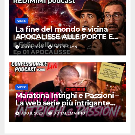
VIDEO
La fine del mondo è vicina
APOCALISSE ALLE PORTE Ep
01 – Redimimi Podcast
AGO 9, 2026
PADREKAYN
RELOADED
VIDEO
Maratona Intrighi e Passioni –
La web serie più intrigante
d’Italia |
AGO 8, 2026
DONALEMANNO
#ConfessionalePodcast 295