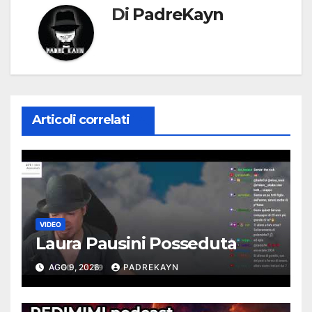
Di
PadreKayn
Articoli correlati
VIDEO
Laura Pausini Posseduta
AGO 9, 2026
PADREKAYN