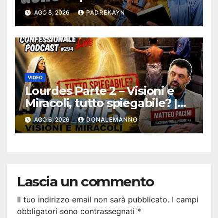
Bibbia
AGO 8, 2026
PADREKAYN
VIDEO
Lourdes Parte 2 – Visioni e
Miracoli, tutto spiegabile? |
Debunking |
AGO 6, 2026
DONALEMANNO
#ConfessionalePodcast 294
Lascia un commento
Il tuo indirizzo email non sarà pubblicato.
I campi
obbligatori sono contrassegnati
*