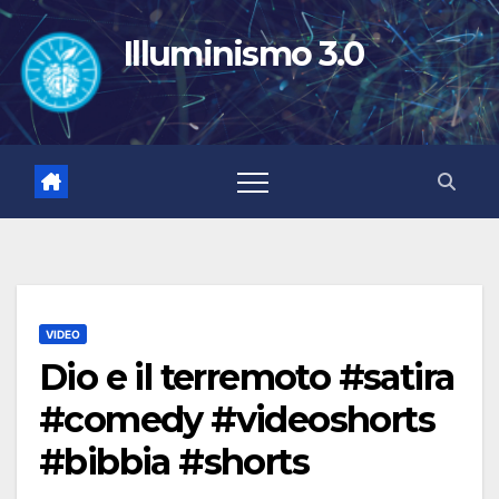
Salta
al
Illuminismo 3.0
contenuto
VIDEO
Dio e il terremoto #satira
#comedy #videoshorts
#bibbia #shorts