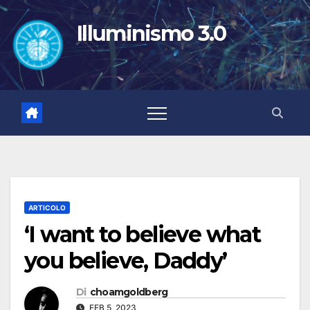
Salta
al
Illuminismo 3.0
contenuto
ARTICOLO
‘I want to believe what
you believe, Daddy’
Di
choamgoldberg
FEB 5, 2023