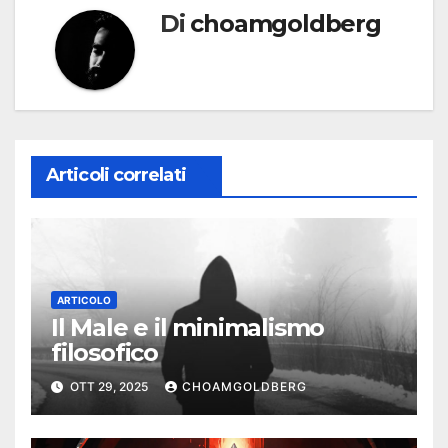
Di
choamgoldberg
Articoli correlati
ARTICOLO
Il Male e il minimalismo
filosofico
OTT 29, 2025
CHOAMGOLDBERG