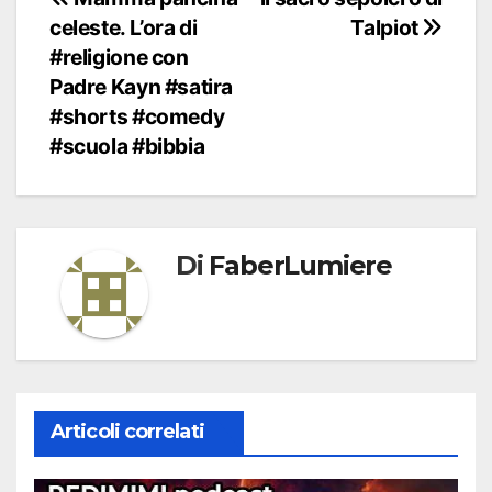
Navigazione
celeste. L’ora di
Talpiot
articoli
#religione con
Padre Kayn #satira
#shorts #comedy
#scuola #bibbia
Di
FaberLumiere
Articoli correlati