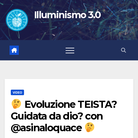
Salta
al
Illuminismo 3.0
contenuto
VIDEO
Evoluzione TEISTA?
Guidata da dio? con
@asinaloquace