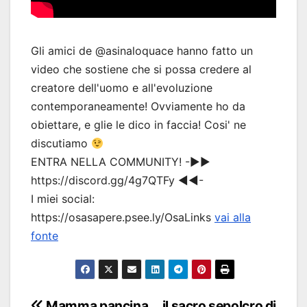
Gli amici de @asinaloquace hanno fatto un
video che sostiene che si possa credere al
creatore dell'uomo e all'evoluzione
contemporaneamente! Ovviamente ho da
obiettare, e glie le dico in faccia! Cosi' ne
discutiamo
ENTRA NELLA COMMUNITY! -▶▶
https://discord.gg/4g7QTFy ◀◀-
I miei social:
https://osasapere.psee.ly/OsaLinks
vai alla
fonte
Mamma pancina
il sacro sepolcro di