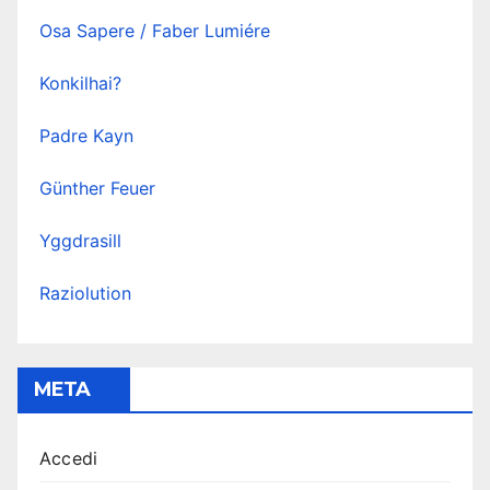
Osa Sapere / Faber Lumiére
Konkilhai?
Padre Kayn
Günther Feuer
Yggdrasill
Raziolution
META
Accedi