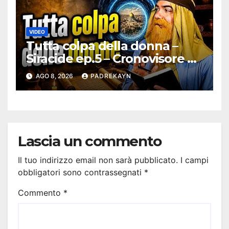
VIDEO
Tutta colpa della donna –
Siracide ep.5 – Cronovisore e
Bibbia
AGO 8, 2026
PADREKAYN
Lascia un commento
Il tuo indirizzo email non sarà pubblicato.
I campi
obbligatori sono contrassegnati
*
Commento
*