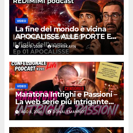
VIDEO
La fine del mondo è vicina
APOCALISSE ALLE PORTE Ep
01 – Redimimi Podcast
AGO 9, 2026
PADREKAYN
RELOADED
VIDEO
Maratona Intrighi e Passioni –
La web serie più intrigante
d’Italia |
AGO 8, 2026
DONALEMANNO
#ConfessionalePodcast 295