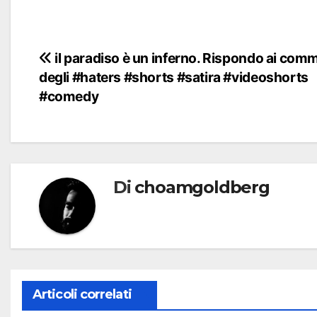
Navigazione
il paradiso è un inferno. Rispondo ai com
degli #haters #shorts #satira #videoshorts
articoli
#comedy
Di
choamgoldberg
Articoli correlati