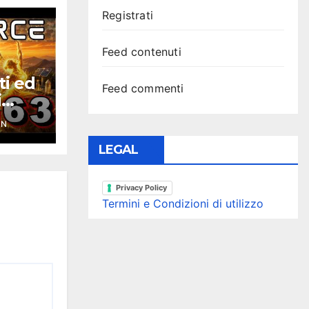
Registrati
Feed contenuti
ti ed
Feed commenti
i
ce
YN
LEGAL
Privacy Policy
Termini e Condizioni di utilizzo