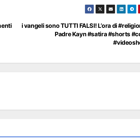
menti
i vangeli sono TUTTI FALSI! L’ora di #religi
Padre Kayn #satira #shorts #
#videosh