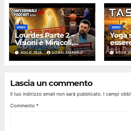
VIDEO
VIDEO
Lourdes Parte 2 –
Yoga s
Visioni e Miracoli,
esser
tutto spiegabile? |
solari
AGO 6, 2026
DONALEMANNO
AGO 5, 
Debunking |
Antidi
#ConfessionalePodc
ast 294
Lascia un commento
Il tuo indirizzo email non sarà pubblicato.
I campi obbl
Commento
*