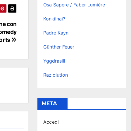
Osa Sapere / Faber Lumiére
Konkilhai?
one con
comedy
Padre Kayn
orts
Günther Feuer
Yggdrasill
Raziolution
META
Accedi