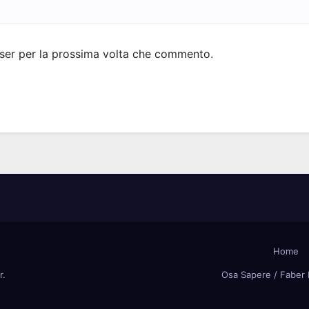
wser per la prossima volta che commento.
Home
r
.
Osa Sapere / Faber