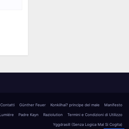
Contatti
Günther Feuer
Konkilhai? principe del male
Manifesto
 Lumiére
Padre Kayn
Raziolution
Termini e Condizioni di Utilizzo
Yggdrasill (Senza Logica Mal Si Cogita)