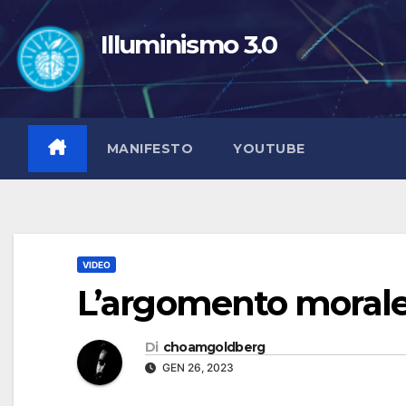
Salta
al
Illuminismo 3.0
contenuto
MANIFESTO
YOUTUBE
VIDEO
L’argomento moral
Di
choamgoldberg
GEN 26, 2023