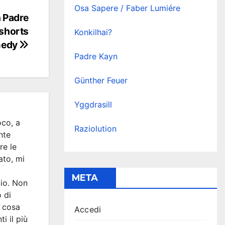
Osa Sapere / Faber Lumiére
n Padre
shorts
Konkilhai?
medy
Padre Kayn
Günther Feuer
Yggdrasill
co, a
Raziolution
nte
re le
ato, mi
META
io. Non
o di
e cosa
Accedi
i il più