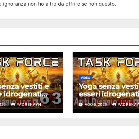
ia ignoranza non ho altro da offrire se non questo.
VIDEO
enza vestiti e
Yoga senza vesti
e idrogenati
esseri idrogenat
 – Task Force
solari – Task For
2026
PADREKAYN
AGO 5, 2026
PADREKA
sagio ep. 63
Antidisagio 63