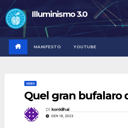
Salta
al
Illuminismo 3.0
contenuto
MANIFESTO
YOUTUBE
VIDEO
Quel gran bufalaro 
Di
konkilhai
GEN 18, 2023