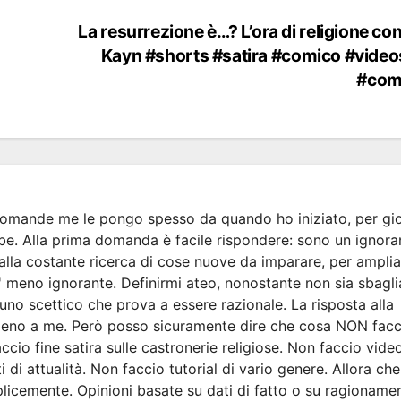
La resurrezione è…? L’ora di religione co
Kayn #shorts #satira #comico #video
#co
omande me le pongo spesso da quando ho iniziato, per gio
e. Alla prima domanda è facile rispondere: sono un ignora
alla costante ricerca di cose nuove da imparare, per amplia
meno ignorante. Definirmi ateo, nonostante non sia sbagli
 uno scettico che prova a essere razionale. La risposta alla
no a me. Però posso sicuramente dire che cosa NON facc
ccio fine satira sulle castronerie religiose. Non faccio vide
i di attualità. Non faccio tutorial di vario genere. Allora ch
icemente. Opinioni basate su dati di fatto o su ragionament