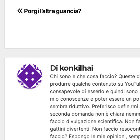
Navigazione
Porgi l’altra guancia?
articoli
Di
konkilhai
Chi sono e che cosa faccio? Queste d
produrre qualche contenuto su YouTub
consapevole di esserlo e quindi sono 
mio conoscenze e poter essere un po' 
sembra riduttivo. Preferisco definirmi
seconda domanda non è chiara nemme
faccio divulgazione scientifica. Non fa
gattini divertenti. Non faccio resocont
faccio? Espongo le mie opinioni, sempl