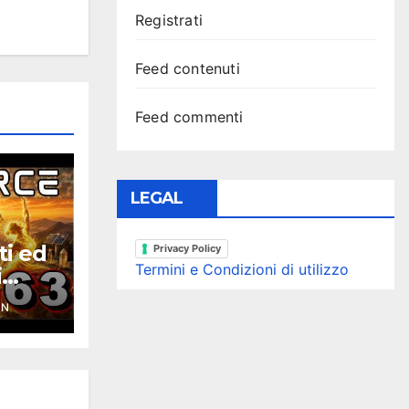
Registrati
Feed contenuti
Feed commenti
LEGAL
ti ed
Privacy Policy
Termini e Condizioni di utilizzo
i
ce
YN