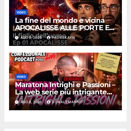
VIDEO
La fine del mondo è vicina
APOCALISSE ALLE PORTE Ep
01 – Redimimi Podcast
AGO 9, 2026
PADREKAYN
RELOADED
VIDEO
Maratona Intrighi e Passioni –
La web serie più intrigante
d’Italia |
AGO 8, 2026
DONALEMANNO
#ConfessionalePodcast 295