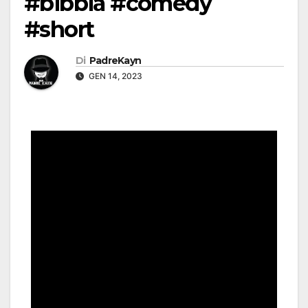
#bibbia #comedy
#short
Di
PadreKayn
GEN 14, 2023