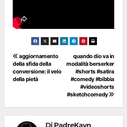
Navigazione
aggiornamento
quando dio va in
della sfida della
modalità berserker
articoli
conversione: il velo
#shorts #satira
della pietà
#comedy #bibbia
#videoshorts
#sketchcomedy
Di
PadreKayn