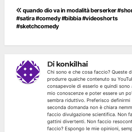
Navigazione
quando dio va in modalità berserker #sho
#satira #comedy #bibbia #videoshorts
articoli
#sketchcomedy
Di
konkilhai
Chi sono e che cosa faccio? Queste d
produrre qualche contenuto su YouTub
consapevole di esserlo e quindi sono 
mio conoscenze e poter essere un po' 
sembra riduttivo. Preferisco definirmi
seconda domanda non è chiara nemme
faccio divulgazione scientifica. Non fa
gattini divertenti. Non faccio resocont
faccio? Espongo le mie opinioni, sempl