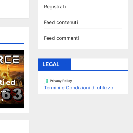
Registrati
Feed contenuti
Feed commenti
LEGAL
ti ed
Privacy Policy
Termini e Condizioni di utilizzo
i
ce
YN