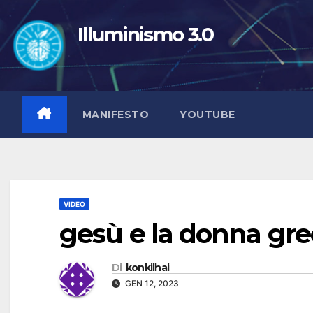
Salta
al
Illuminismo 3.0
contenuto
MANIFESTO
YOUTUBE
VIDEO
gesù e la donna grec
Di
konkilhai
GEN 12, 2023