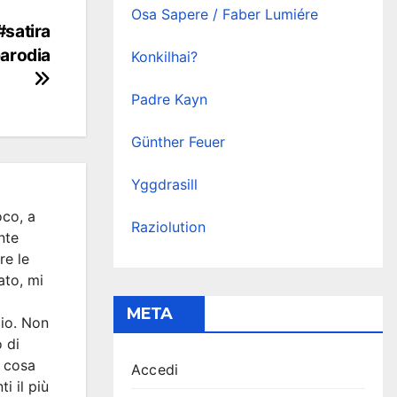
Osa Sapere / Faber Lumiére
 #satira
arodia
Konkilhai?
Padre Kayn
Günther Feuer
Yggdrasill
co, a
Raziolution
nte
re le
ato, mi
META
io. Non
o di
e cosa
Accedi
i il più