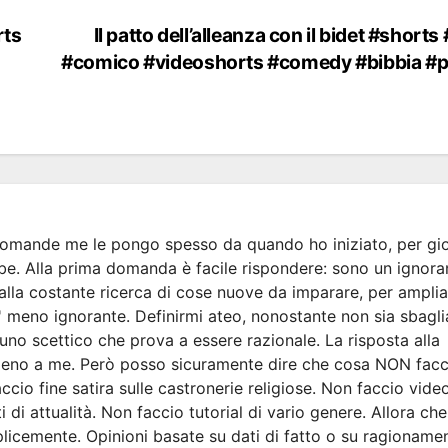
rts
Il patto dell’alleanza con il bidet #shorts
#comico #videoshorts #comedy #bibbia #p
omande me le pongo spesso da quando ho iniziato, per gio
e. Alla prima domanda è facile rispondere: sono un ignora
alla costante ricerca di cose nuove da imparare, per amplia
meno ignorante. Definirmi ateo, nonostante non sia sbagli
 uno scettico che prova a essere razionale. La risposta alla
no a me. Però posso sicuramente dire che cosa NON facc
ccio fine satira sulle castronerie religiose. Non faccio vide
i di attualità. Non faccio tutorial di vario genere. Allora ch
icemente. Opinioni basate su dati di fatto o su ragionament