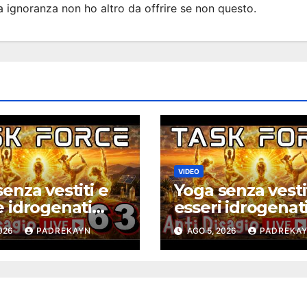
ia ignoranza non ho altro da offrire se non questo.
VIDEO
enza vestiti e
Yoga senza vesti
e idrogenati
esseri idrogenat
 – Task Force
solari – Task For
2026
PADREKAYN
AGO 5, 2026
PADREKA
sagio ep. 63
Antidisagio 63