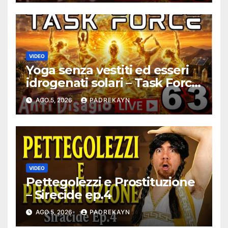
VIDEO
Yoga senza vestiti ed esseri
idrogenati solari – Task Force
Antidisagio 63
AGO 5, 2026
PADREKAYN
VIDEO
Pettegolezzi e Prostituzione
– Sirecide ep.4
AGO 5, 2026
PADREKAYN