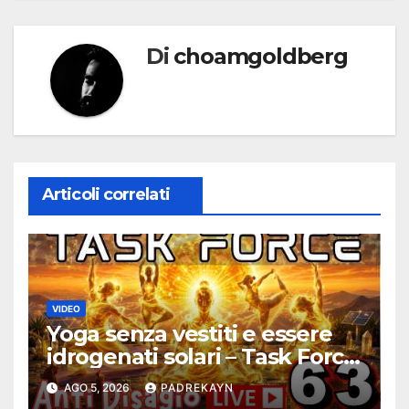
Di
choamgoldberg
Articoli correlati
VIDEO
Yoga senza vestiti e essere
idrogenati solari – Task Force
Antidisagio ep. 63
AGO 5, 2026
PADREKAYN