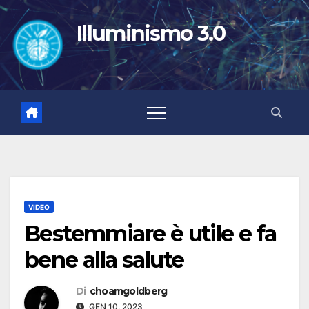
Salta
al
Illuminismo 3.0
contenuto
VIDEO
Bestemmiare è utile e fa
bene alla salute
Di
choamgoldberg
GEN 10, 2023