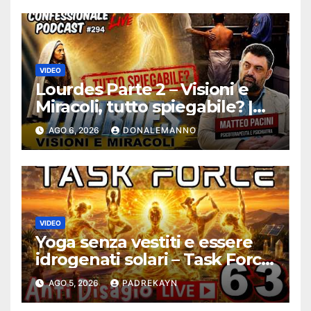
VIDEO
Lourdes Parte 2 – Visioni e
Miracoli, tutto spiegabile? |
Debunking |
AGO 6, 2026
DONALEMANNO
#ConfessionalePodcast 294
VIDEO
Yoga senza vestiti e essere
idrogenati solari – Task Force
Antidisagio ep. 63
AGO 5, 2026
PADREKAYN