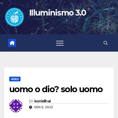
Salta
al
Illuminismo 3.0
contenuto
VIDEO
uomo o dio? solo uomo
Di
konkilhai
GEN 6, 2023