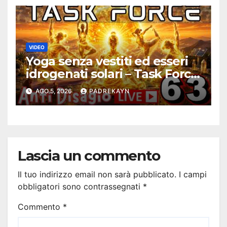
VIDEO
Yoga senza vestiti ed esseri
idrogenati solari – Task Force
Antidisagio 63
AGO 5, 2026
PADREKAYN
Lascia un commento
Il tuo indirizzo email non sarà pubblicato.
I campi
obbligatori sono contrassegnati
*
Commento
*