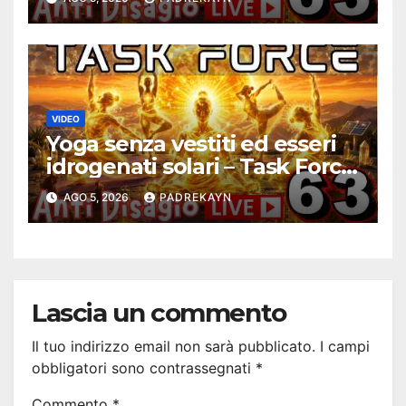
VIDEO
Yoga senza vestiti ed esseri
idrogenati solari – Task Force
Antidisagio 63
AGO 5, 2026
PADREKAYN
Lascia un commento
Il tuo indirizzo email non sarà pubblicato.
I campi
obbligatori sono contrassegnati
*
Commento
*