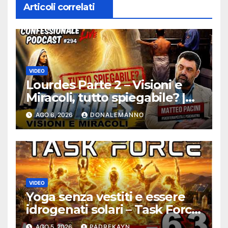
Articoli correlati
VIDEO
Lourdes Parte 2 – Visioni e
Miracoli, tutto spiegabile? |
Debunking |
AGO 6, 2026
DONALEMANNO
#ConfessionalePodcast 294
VIDEO
Yoga senza vestiti e essere
idrogenati solari – Task Force
Antidisagio ep. 63
AGO 5, 2026
PADREKAYN