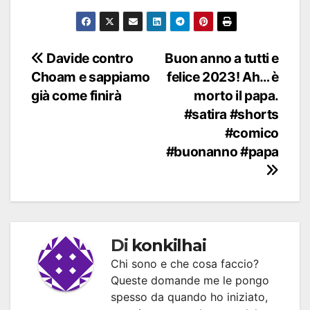
Navigazione
Davide contro
Buon anno a tutti e
Choam e sappiamo
felice 2023! Ah… è
articoli
già come finirà
morto il papa.
#satira #shorts
#comico
#buonanno #papa
Di
konkilhai
Chi sono e che cosa faccio?
Queste domande me le pongo
spesso da quando ho iniziato,