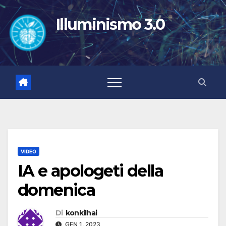
Salta
al
Illuminismo 3.0
contenuto
VIDEO
IA e apologeti della
domenica
Di
konkilhai
GEN 1, 2023