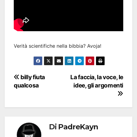
Verità scientifiche nella bibbia? Avoja!
Navigazione
billy fiuta
La faccia, la voce, le
qualcosa
idee, gli argomenti
articoli
Di
PadreKayn