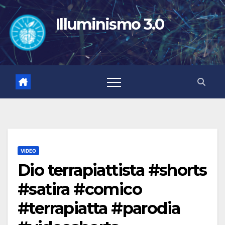
Salta
al
Illuminismo 3.0
contenuto
VIDEO
Dio terrapiattista #shorts
#satira #comico
#terrapiatta #parodia