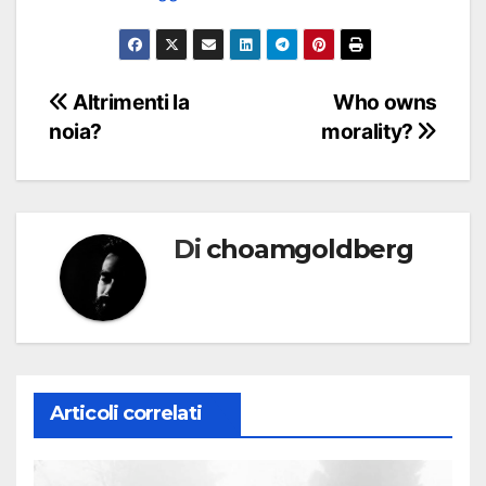
Navigazione
Altrimenti la
Who owns
noia?
morality?
articoli
Di
choamgoldberg
Articoli correlati