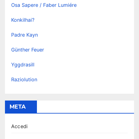
Osa Sapere / Faber Lumiére
Konkilhai?
Padre Kayn
Günther Feuer
Yggdrasill
Raziolution
META
Accedi