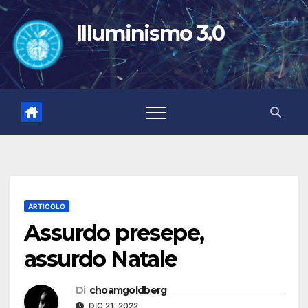
Salta
al
Illuminismo 3.0
contenuto
ARTICOLO
Assurdo presepe,
assurdo Natale
Di
choamgoldberg
DIC 21, 2022