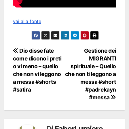
vai alla fonte
Navigazione
Dio disse fate
Gestione dei
come dicono i preti
MIGRANTI
articoli
o vi meno – quello
spirituale – Quello
che non vi leggono
che non ti leggono a
a messa #shorts
messa #short
#satira
#padrekayn
#messa
Di
FaberLumiere