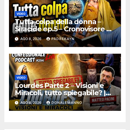
VIDEO
Tutta colpa della donna –
Siracide ep.5 – Cronovisore e
Bibbia
AGO 8, 2026
PADREKAYN
VIDEO
Lourdes Parte 2 – Visioni e
Miracoli, tutto spiegabile? |
Debunking |
AGO 6, 2026
DONALEMANNO
#ConfessionalePodcast 294