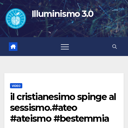
Salta
al
Illuminismo 3.0
contenuto
VIDEO
il cristianesimo spinge al
sessismo.#ateo
#ateismo #bestemmia