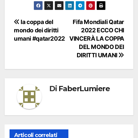
Navigazione
la coppa del
Fifa Mondiali Qatar
mondo dei diritti
2022 ECCO CHI
articoli
umani #qatar2022
VINCERÀ LA COPPA
DEL MONDO DEI
DIRITTI UMANI
Di
FaberLumiere
Articoli correlati