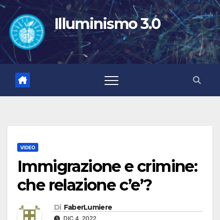
Salta
al
Illuminismo 3.0
contenuto
VIDEO
Immigrazione e crimine:
che relazione c’e’?
Di
FaberLumiere
DIC 4, 2022