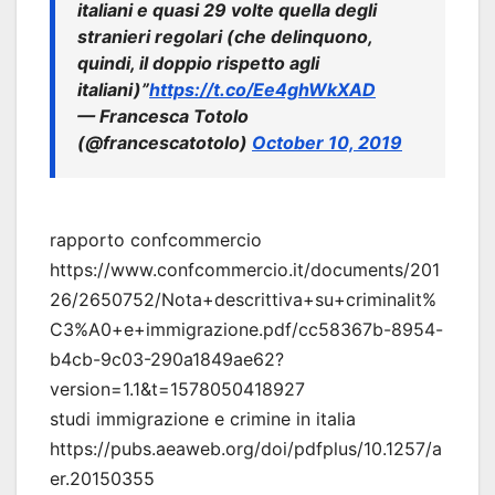
italiani e quasi 29 volte quella degli
stranieri regolari (che delinquono,
quindi, il doppio rispetto agli
italiani)”
https://t.co/Ee4ghWkXAD
— Francesca Totolo
(@francescatotolo)
October 10, 2019
rapporto confcommercio
https://www.confcommercio.it/documents/201
26/2650752/Nota+descrittiva+su+criminalit%
C3%A0+e+immigrazione.pdf/cc58367b-8954-
b4cb-9c03-290a1849ae62?
version=1.1&t=1578050418927
studi immigrazione e crimine in italia
https://pubs.aeaweb.org/doi/pdfplus/10.1257/a
er.20150355