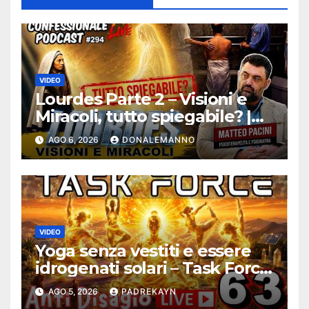
VIDEO
Lourdes Parte 2 – Visioni e
Miracoli, tutto spiegabile? |
Debunking |
AGO 6, 2026
DONALEMANNO
#ConfessionalePodcast 294
VIDEO
Yoga senza vestiti e essere
idrogenati solari – Task Force
Antidisagio ep. 63
AGO 5, 2026
PADREKAYN