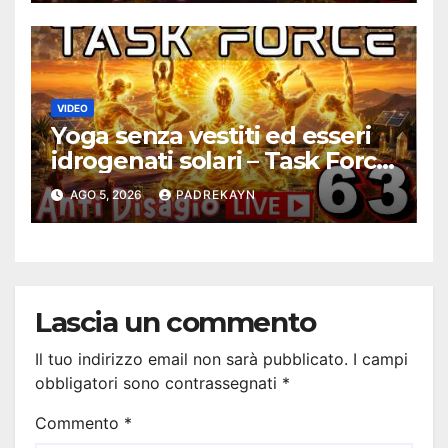
VIDEO
Yoga senza vestiti ed esseri
idrogenati solari – Task Force
Antidisagio 63
AGO 5, 2026
PADREKAYN
Lascia un commento
Il tuo indirizzo email non sarà pubblicato.
I campi
obbligatori sono contrassegnati
*
Commento
*