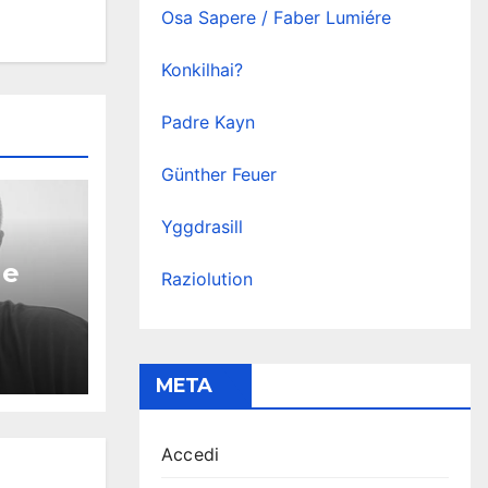
Osa Sapere / Faber Lumiére
Konkilhai?
Padre Kayn
Günther Feuer
Yggdrasill
 e
Raziolution
META
Accedi