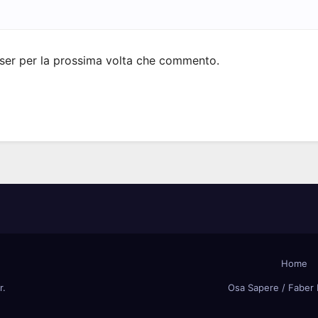
wser per la prossima volta che commento.
Home
r
.
Osa Sapere / Faber