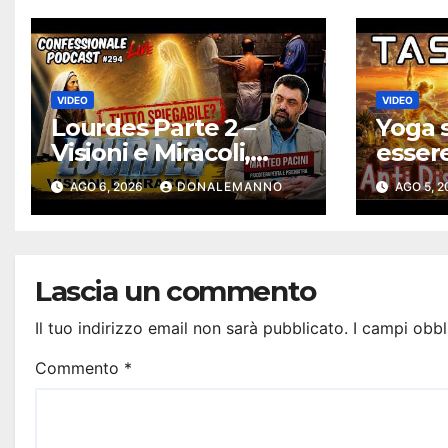
VIDEO
VIDEO
Lourdes Parte 2 –
Yoga s
Visioni e Miracoli,
esser
tutto spiegabile? |
solari
AGO 6, 2026
DONALEMANNO
AGO 5, 
Debunking |
Antidi
#ConfessionalePodc
ast 294
Lascia un commento
Il tuo indirizzo email non sarà pubblicato.
I campi obbl
Commento
*