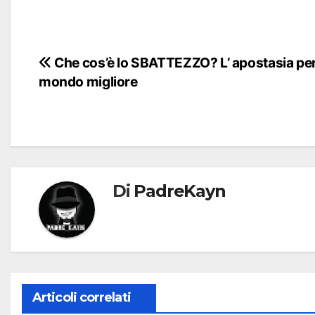
Navigazione
Che cos’è lo SBATTEZZO? L’ apostasia pe
mondo migliore
articoli
Di
PadreKayn
Articoli correlati