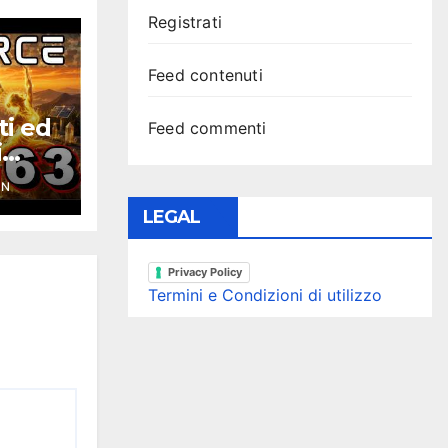
Registrati
Feed contenuti
ti ed
Feed commenti
i
ce
YN
LEGAL
Privacy Policy
Termini e Condizioni di utilizzo