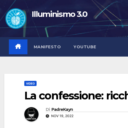
Salta
al
Illuminismo 3.0
contenuto
MANIFESTO
YOUTUBE
VIDEO
La confessione: ricch
Di
PadreKayn
NOV 19, 2022