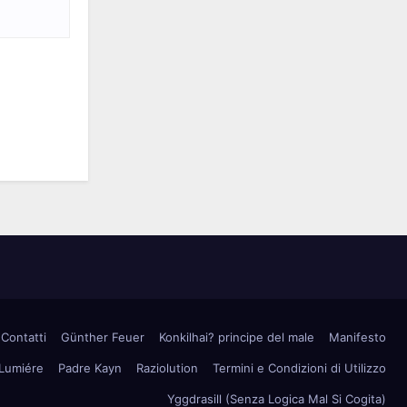
Contatti
Günther Feuer
Konkilhai? principe del male
Manifesto
 Lumiére
Padre Kayn
Raziolution
Termini e Condizioni di Utilizzo
Yggdrasill (Senza Logica Mal Si Cogita)