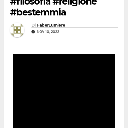
#filosofia #religione
#bestemmia
Di
FaberLumiere
NOV 10, 2022