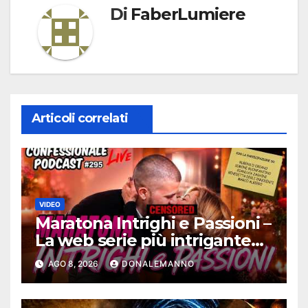
Di
FaberLumiere
Articoli correlati
VIDEO
Maratona Intrighi e Passioni –
La web serie più intrigante
d’Italia |
AGO 8, 2026
DONALEMANNO
#ConfessionalePodcast 295