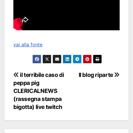
vai alla fonte
Navigazione
il terribile caso di
Il blog riparte
peppa pig
articoli
CLERICALNEWS
(rassegna stampa
bigotta) live twitch