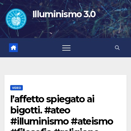
Salta
al
Illuminismo 3.0
contenuto
VIDEO
l’affetto spiegato ai
bigotti. #ateo
#illuminismo #ateismo