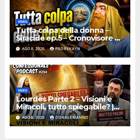
VIDEO
Tutta colpa della donna –
Siracide ep.5 – Cronovisore e
Bibbia
AGO 8, 2026
PADREKAYN
VIDEO
Lourdes Parte 2 – Visioni e
Miracoli, tutto spiegabile? |
Debunking |
AGO 6, 2026
DONALEMANNO
#ConfessionalePodcast 294