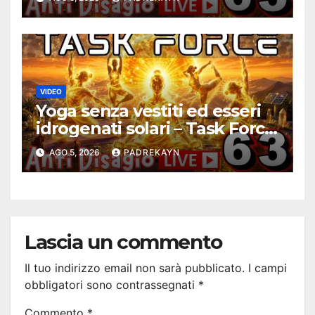
VIDEO
Yoga senza vestiti ed esseri
idrogenati solari – Task Force
Antidisagio 63
AGO 5, 2026
PADREKAYN
Lascia un commento
Il tuo indirizzo email non sarà pubblicato.
I campi
obbligatori sono contrassegnati
*
Commento
*