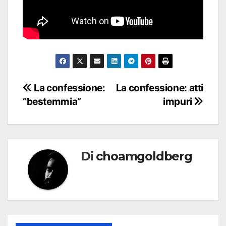
Navigazione
La confessione:
La confessione: atti
“bestemmia”
impuri
articoli
Di
choamgoldberg