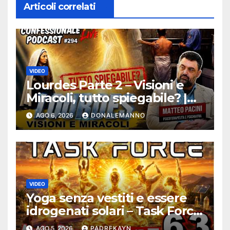
Articoli correlati
VIDEO
Lourdes Parte 2 – Visioni e
Miracoli, tutto spiegabile? |
Debunking |
AGO 6, 2026
DONALEMANNO
#ConfessionalePodcast 294
VIDEO
Yoga senza vestiti e essere
idrogenati solari – Task Force
Antidisagio ep. 63
AGO 5, 2026
PADREKAYN