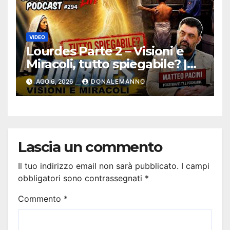
VIDEO
Lourdes Parte 2 – Visioni e
Miracoli, tutto spiegabile? |
Debunking |
AGO 6, 2026
DONALEMANNO
#ConfessionalePodcast 294
Lascia un commento
Il tuo indirizzo email non sarà pubblicato.
I campi
obbligatori sono contrassegnati
*
Commento
*