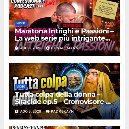
VIDEO
Maratona Intrighi e Passioni –
La web serie più intrigante
d’Italia |
AGO 8, 2026
DONALEMANNO
#ConfessionalePodcast 295
VIDEO
Tutta colpa della donna –
Siracide ep.5 – Cronovisore e
Bibbia
AGO 8, 2026
PADREKAYN