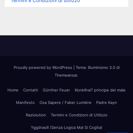
Termini e Condizioni di utilizzo
Proudly powered by WordPress
|
Tema: Illuminismo 3.0 di
Themeansar
.
Home
Contatti
Günther Feuer
Konkilhai? principe del male
Manifesto
Osa Sapere / Faber Lumiére
Padre Kayn
Raziolution
Termini e Condizioni di Utilizzo
Yggdrasill (Senza Logica Mal Si Cogita)