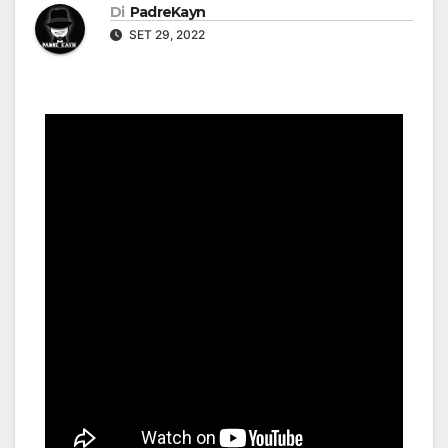
Di
PadreKayn
SET 29, 2022