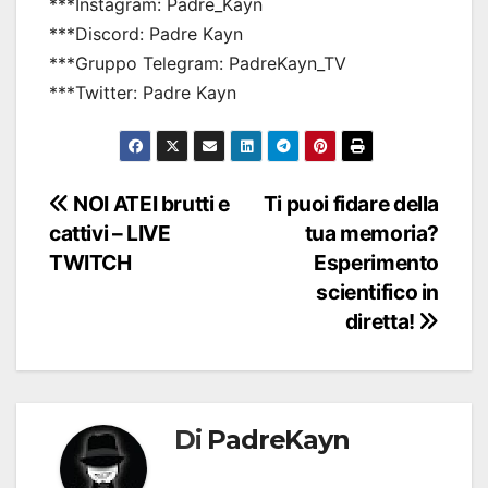
***Instagram: Padre_Kayn
***Discord: Padre Kayn
***Gruppo Telegram: PadreKayn_TV
***Twitter: Padre Kayn
Navigazione
NOI ATEI brutti e
Ti puoi fidare della
cattivi – LIVE
tua memoria?
articoli
TWITCH
Esperimento
scientifico in
diretta!
Di
PadreKayn