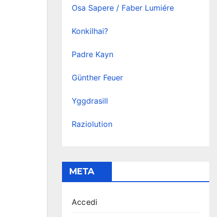
Osa Sapere / Faber Lumiére
Konkilhai?
Padre Kayn
Günther Feuer
Yggdrasill
Raziolution
META
Accedi