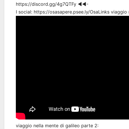
https://discord.gg/4g7QTFy ◀◀-
I social: https://osasapere.psee.ly/OsaLinks viaggio 
viaggio nella mente di galileo parte 2: