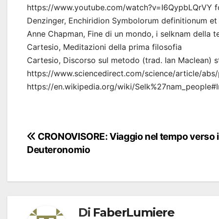
https://www.youtube.com/watch?v=I6QypbLQrVY fonti
Denzinger, Enchiridion Symbolorum definitionum et
Anne Chapman, Fine di un mondo, i selknam della te
Cartesio, Meditazioni della prima filosofia
Cartesio, Discorso sul metodo (trad. Ian Maclean) s
https://www.sciencedirect.com/science/article/a
https://en.wikipedia.org/wiki/Selk%27nam_people#I
Navigazione
CRONOVISORE: Viaggio nel tempo verso i
Deuteronomio
articoli
Di
FaberLumiere