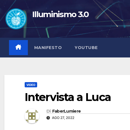
Salta
al
Illuminismo 3.0
contenuto
MANIFESTO
YOUTUBE
VIDEO
Intervista a Luca
Di
FaberLumiere
AGO 27, 2022