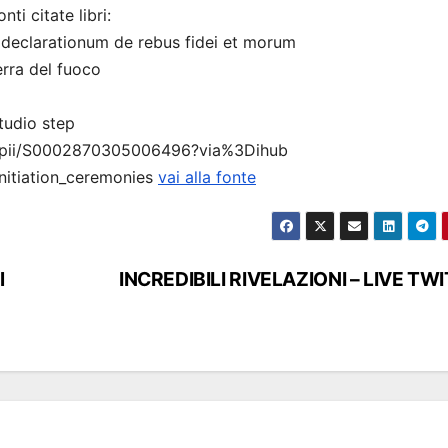
 citate libri:
 declarationum de rebus fidei et morum
rra del fuoco
tudio step
bs/pii/S0002870305006496?via%3Dihub
nitiation_ceremonies
vai alla fonte
l
INCREDIBILI RIVELAZIONI – LIVE TW