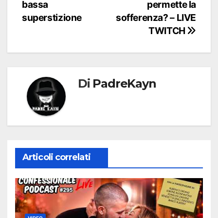
bassa
permette la
articoli
superstizione
sofferenza? – LIVE
TWITCH
Di
PadreKayn
Articoli correlati