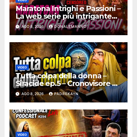
VIDEO
Maratona Intrighi e Passioni –
La web serie più intrigante
d’Italia |
AGO 8, 2026
DONALEMANNO
#ConfessionalePodcast 295
VIDEO
Tutta colpa della donna –
Siracide ep.5 – Cronovisore e
Bibbia
AGO 8, 2026
PADREKAYN
VIDEO