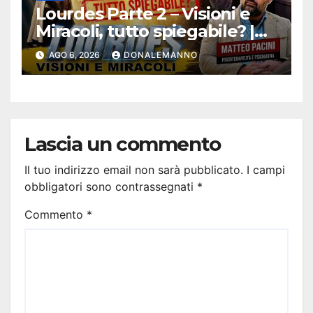
Lourdes Parte 2 – Visioni e
Miracoli, tutto spiegabile? |
Debunking |
AGO 6, 2026
DONALEMANNO
#ConfessionalePodcast 294
Lascia un commento
Il tuo indirizzo email non sarà pubblicato.
I campi
obbligatori sono contrassegnati
*
Commento
*