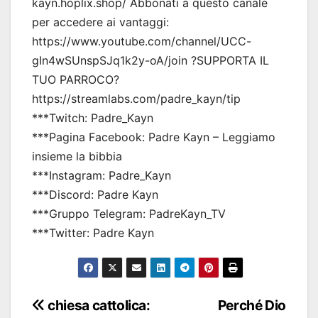
kayn.hoplix.shop/ Abbonati a questo canale
per accedere ai vantaggi:
https://www.youtube.com/channel/UCC-
gIn4wSUnspSJq1k2y-oA/join ?SUPPORTA IL
TUO PARROCO?
https://streamlabs.com/padre_kayn/tip
***Twitch: Padre_Kayn
***Pagina Facebook: Padre Kayn – Leggiamo
insieme la bibbia
***Instagram: Padre_Kayn
***Discord: Padre Kayn
***Gruppo Telegram: PadreKayn_TV
***Twitter: Padre Kayn
Navigazione
chiesa cattolica:
Perché Dio