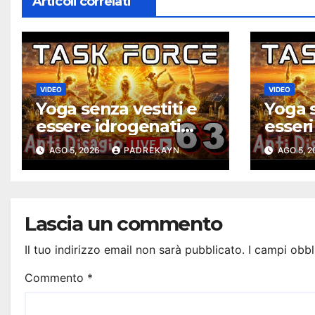
Articoli correlati
VIDEO
VIDEO
Yoga senza vestiti e
Yoga s
essere idrogenati
esseri
solari – Task Force
solari
AGO 5, 2026
PADREKAYN
AGO 5, 
Antidisagio ep. 63
Antidi
Lascia un commento
Il tuo indirizzo email non sarà pubblicato.
I campi obbl
Commento
*