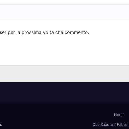
wser per la prossima volta che commento.
Home
r
.
Osa Sapere / Faber