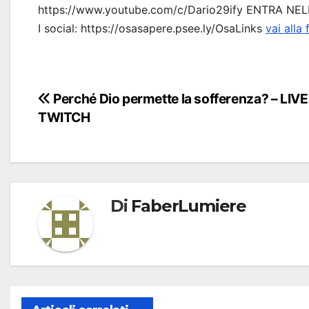
https://www.youtube.com/c/Dario29ify ENTRA N
I social: https://osasapere.psee.ly/OsaLinks
vai alla 
Navigazione
Perché Dio permette la sofferenza? – LIVE
TWITCH
articoli
Di
FaberLumiere