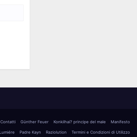
Contatti
Günther Feuer
Konkilhai? principe del male
Manifesto
 Lumiére
Padre Kayn
Raziolution
Termini e Condizioni di Utilizzo