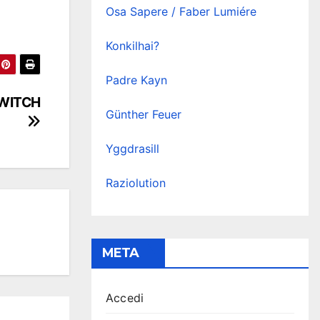
Osa Sapere / Faber Lumiére
Konkilhai?
Padre Kayn
TWITCH
Günther Feuer
Yggdrasill
Raziolution
META
Accedi