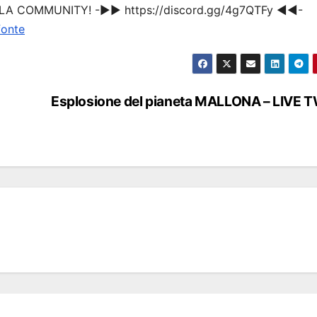
ELLA COMMUNITY! -▶▶ https://discord.gg/4g7QTFy ◀◀-
fonte
Esplosione del pianeta MALLONA – LIVE 