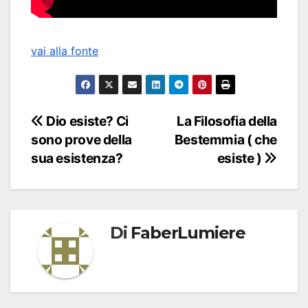
vai alla fonte
Navigazione
Dio esiste? Ci
La Filosofia della
sono prove della
Bestemmia ( che
articoli
sua esistenza?
esiste )
Di
FaberLumiere