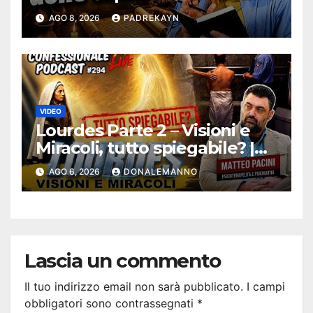
Bibbia
AGO 8, 2026
PADREKAYN
VIDEO
Lourdes Parte 2 – Visioni e
Miracoli, tutto spiegabile? |
Debunking |
AGO 6, 2026
DONALEMANNO
#ConfessionalePodcast 294
Lascia un commento
Il tuo indirizzo email non sarà pubblicato.
I campi
obbligatori sono contrassegnati
*