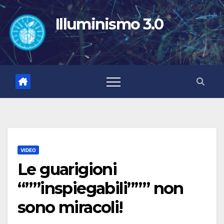
Salta
al
Illuminismo 3.0
contenuto
VIDEO
Le guarigioni
“””inspiegabili””” non
sono miracoli!