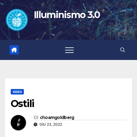
Salta
al
Illuminismo 3.0
contenuto
VIDEO
Ostili
Di
choamgoldberg
GIU 23, 2022