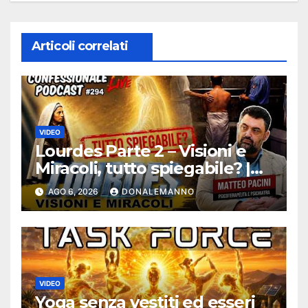
Articoli correlati
VIDEO
Lourdes Parte 2 – Visioni e
Miracoli, tutto spiegabile? |
Debunking |
AGO 6, 2026
DONALEMANNO
#ConfessionalePodcast 294
VIDEO
Yoga senza vestiti ed esseri