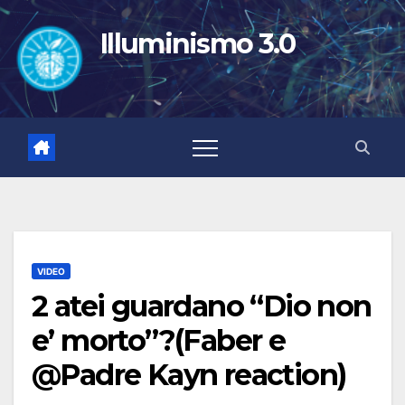
Salta
al
Illuminismo 3.0
contenuto
VIDEO
2 atei guardano “Dio non
e’ morto”?(Faber e
@Padre Kayn reaction)