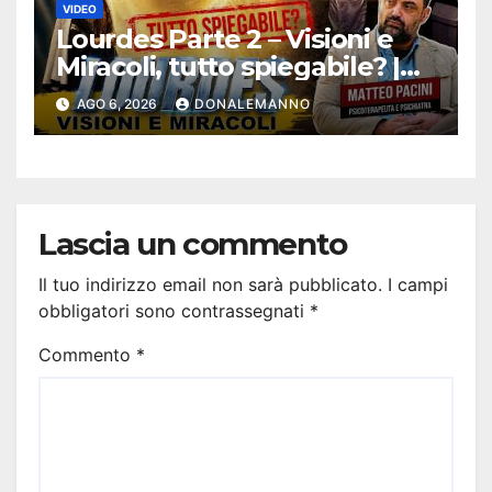
VIDEO
Lourdes Parte 2 – Visioni e
Miracoli, tutto spiegabile? |
Debunking |
AGO 6, 2026
DONALEMANNO
#ConfessionalePodcast 294
Lascia un commento
Il tuo indirizzo email non sarà pubblicato.
I campi
obbligatori sono contrassegnati
*
Commento
*