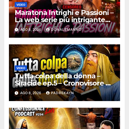
VIDEO
Maratona Intrighi e Passioni –
La web serie più intrigante
d’Italia |
AGO 8, 2026
DONALEMANNO
#ConfessionalePodcast 295
VIDEO
Tutta colpa della donna –
Siracide ep.5 – Cronovisore e
Bibbia
AGO 8, 2026
PADREKAYN