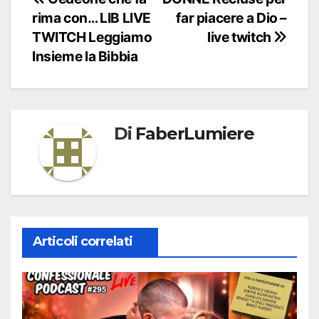
Navigazione
rima con… LIB LIVE
far piacere a Dio –
articoli
TWITCH Leggiamo
live twitch
Insieme la Bibbia
Di
FaberLumiere
Articoli correlati