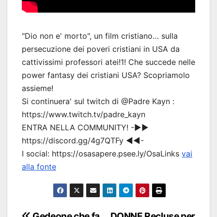
"Dio non e' morto", un film cristiano… sulla
persecuzione dei poveri cristiani in USA da
cattivissimi professori atei!1! Che succede nelle
power fantasy dei cristiani USA? Scopriamolo
assieme!
Si continuera' sul twitch di @Padre Kayn :
https://www.twitch.tv/padre_kayn
ENTRA NELLA COMMUNITY! -▶▶
https://discord.gg/4g7QTFy ◀◀-
I social: https://osasapere.psee.ly/OsaLinks
vai
alla fonte
Gedeone che fa
DONNE Recluse per