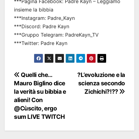
***Pagina Facebook: Padre Kayn – Leggiamo
insieme la bibbia
***Instagram: Padre_Kayn
***Discord: Padre Kayn
***Gruppo Telegram: PadreKayn_TV
***Twitter: Padre Kayn
Navigazione
Quelli che…
?L’evoluzione e la
Mauro Biglino dice
scienza secondo
articoli
la verità su bibbia e
Zichichi?!??
alieni! Con
@Cùscito, ergo
sum LIVE TWITCH