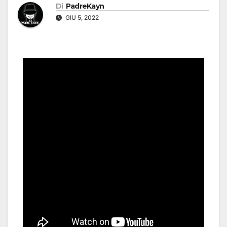
Di
PadreKayn
GIU 5, 2022