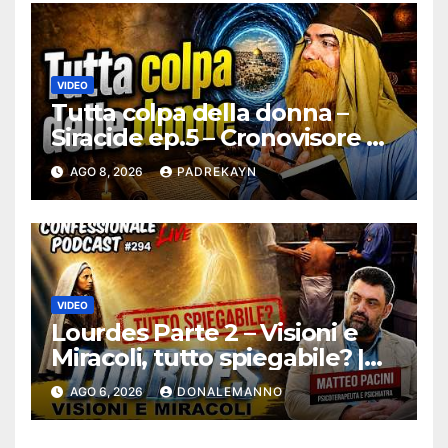
VIDEO
Tutta colpa della donna –
Siracide ep.5 – Cronovisore e
Bibbia
AGO 8, 2026
PADREKAYN
VIDEO
Lourdes Parte 2 – Visioni e
Miracoli, tutto spiegabile? |
Debunking |
AGO 6, 2026
DONALEMANNO
#ConfessionalePodcast 294