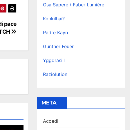
Osa Sapere / Faber Lumiére
Konkilhai?
di pace
ITCH
Padre Kayn
Günther Feuer
Yggdrasill
Raziolution
META
Accedi