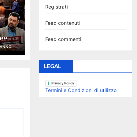
Registrati
Feed contenuti
–
,
Feed commenti
 |
ANNO
Podc
LEGAL
Privacy Policy
Termini e Condizioni di utilizzo