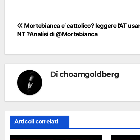
Navigazione
Mortebianca e’ cattolico? leggere l’AT usan
NT ?Analísi di @Mortebianca
articoli
Di
choamgoldberg
Articoli correlati