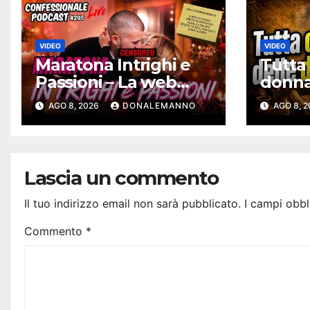
VIDEO
VIDEO
Maratona Intrighi e
Tutta 
Passioni – La web
donna 
serie più intrigante
– Cron
AGO 8, 2026
DONALEMANNO
AGO 8, 
d’Italia |
Bibbi
#ConfessionalePodc
ast 295
Lascia un commento
Il tuo indirizzo email non sarà pubblicato.
I campi obbl
Commento
*