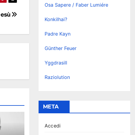
Osa Sapere / Faber Lumiére
Gesù
Konkilhai?
Padre Kayn
Günther Feuer
Yggdrasill
Raziolution
META
Accedi