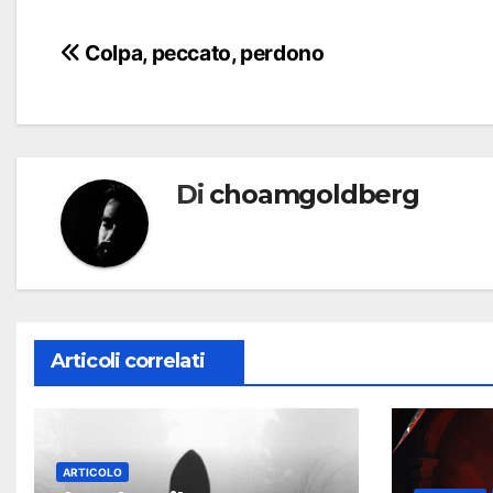
Navigazione
Colpa, peccato, perdono
articoli
Di
choamgoldberg
Articoli correlati
ARTICOLO