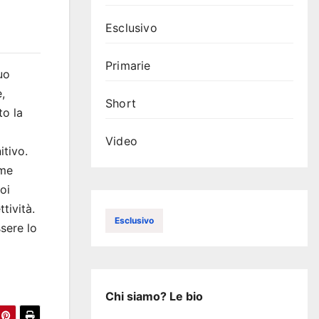
Esclusivo
Primarie
uo
,
Short
to la
Video
itivo.
ome
oi
tività.
Esclusivo
sere lo
Chi siamo? Le bio