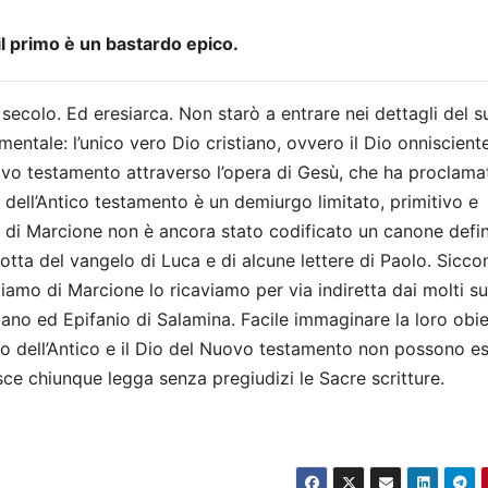
l primo è un bastardo epico.
 secolo. Ed eresiarca. Non starò a entrare nei dettagli del s
entale: l’unico vero Dio cristiano, ovvero il Dio onnisciente
ovo testamento attraverso l’opera di Gesù, che ha proclama
 dell’Antico testamento è un demiurgo limitato, primitivo e
di Marcione non è ancora stato codificato un canone defin
otta del vangelo di Luca e di alcune lettere di Paolo. Sicc
ppiamo di Marcione lo ricaviamo per via indiretta dai molti su
liano ed Epifanio di Salamina. Facile immaginare la loro obiet
io dell’Antico e il Dio del Nuovo testamento non possono es
sce chiunque legga senza pregiudizi le Sacre scritture.