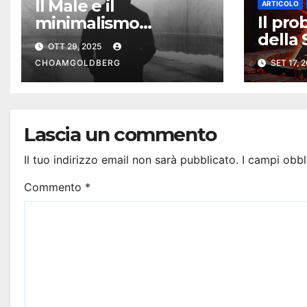
Il Male e il
ARTICOLO
Il pr
minimalismo
della 
filosofico
OTT 29, 2025
ESCL
CHOAMGOLDBERG
SET 17, 
Lascia un commento
Il tuo indirizzo email non sarà pubblicato.
I campi obbl
Commento
*