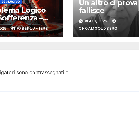
Un altro ci prova
ESCLUSIVO
oblema Logico
fallisce
Sofferenza –
AGO 9, 2025
USIVO
2025
FABERLUMIERE
CHOAMGOLDBERG
igatori sono contrassegnati
*