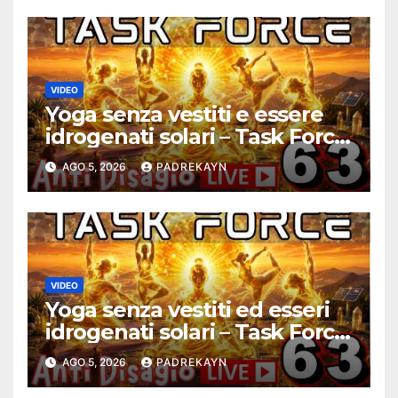
VIDEO
Yoga senza vestiti e essere
idrogenati solari – Task Force
Antidisagio ep. 63
AGO 5, 2026
PADREKAYN
VIDEO
Yoga senza vestiti ed esseri
idrogenati solari – Task Force
Antidisagio 63
AGO 5, 2026
PADREKAYN