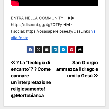
ENTRA NELLA COMMUNITY! -▶▶
https://discord.gg/4g7QTFy ◀◀-
I social: https://osasapere.psee.ly/OsaLinks
vai
alla fonte
Navigazione
? La “teologia di
San Giorgio
encanto”? ? Come
ammazza il drago e
articoli
cannare
umilia Gesù
un’interpretazione
religiosamente!
@Mortebianca