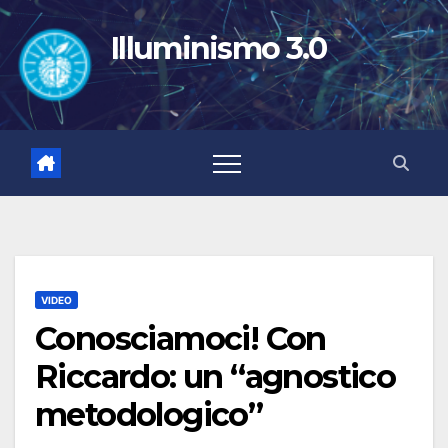
Salta
al
Illuminismo 3.0
contenuto
VIDEO
Conosciamoci! Con
Riccardo: un “agnostico
metodologico”