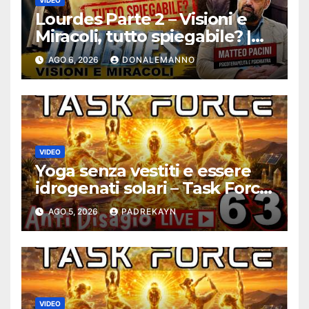
VIDEO
Lourdes Parte 2 – Visioni e
Miracoli, tutto spiegabile? |
Debunking |
AGO 6, 2026
DONALEMANNO
#ConfessionalePodcast 294
VIDEO
Yoga senza vestiti e essere
idrogenati solari – Task Force
Antidisagio ep. 63
AGO 5, 2026
PADREKAYN
VIDEO