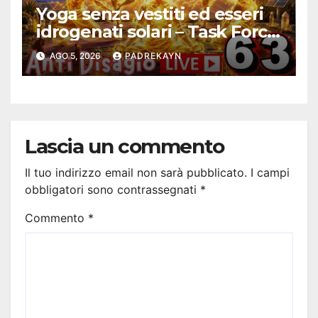
Yoga senza vestiti ed esseri
idrogenati solari – Task Force
Antidisagio 63
AGO 5, 2026
PADREKAYN
Lascia un commento
Il tuo indirizzo email non sarà pubblicato.
I campi
obbligatori sono contrassegnati
*
Commento
*