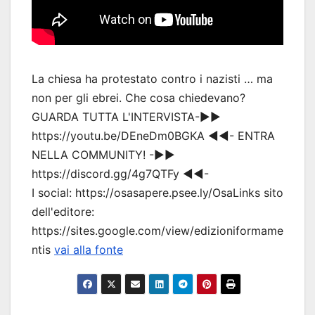
La chiesa ha protestato contro i nazisti … ma
non per gli ebrei. Che cosa chiedevano?
GUARDA TUTTA L'INTERVISTA-▶▶
https://youtu.be/DEneDm0BGKA ◀◀- ENTRA
NELLA COMMUNITY! -▶▶
https://discord.gg/4g7QTFy ◀◀-
I social: https://osasapere.psee.ly/OsaLinks sito
dell'editore:
https://sites.google.com/view/edizioniformame
ntis
vai alla fonte