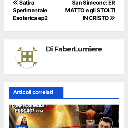
Navigazione
Satira
San Simeone: ER
Sperimentale
MATTO e gli STOLTI
articoli
Esoterica ep2
IN CRISTO
Di
FaberLumiere
Articoli correlati