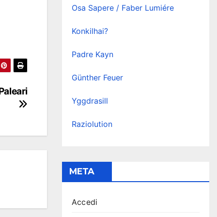
Osa Sapere / Faber Lumiére
Konkilhai?
Padre Kayn
Günther Feuer
Paleari
Yggdrasill
Raziolution
META
Accedi