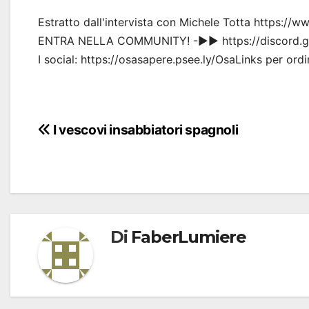
Estratto dall'intervista con Michele Totta https
ENTRA NELLA COMMUNITY! -▶▶ https://discord.
I social: https://osasapere.psee.ly/OsaLinks per ordi
Navigazione
I vescovi insabbiatori spagnoli
articoli
Di
FaberLumiere