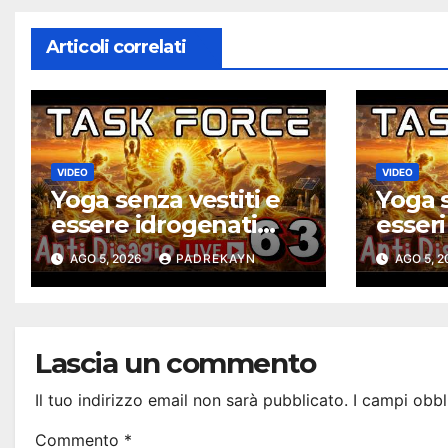
Articoli correlati
VIDEO
VIDEO
Yoga senza vestiti e
Yoga s
essere idrogenati
esseri
solari – Task Force
solari
AGO 5, 2026
PADREKAYN
AGO 5, 
Antidisagio ep. 63
Antidi
Lascia un commento
Il tuo indirizzo email non sarà pubblicato.
I campi obbl
Commento
*