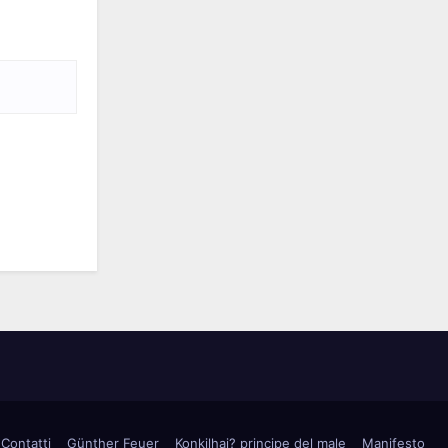
Contatti
Günther Feuer
Konkilhai? principe del male
Manifesto