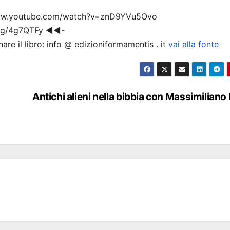
://www.youtube.com/watch?v=znD9YVu5Ovo
gg/4g7QTFy ◀◀-
nare il libro: info @ edizioniformamentis . it
vai alla fonte
Antichi alieni nella bibbia con Massimiliano 