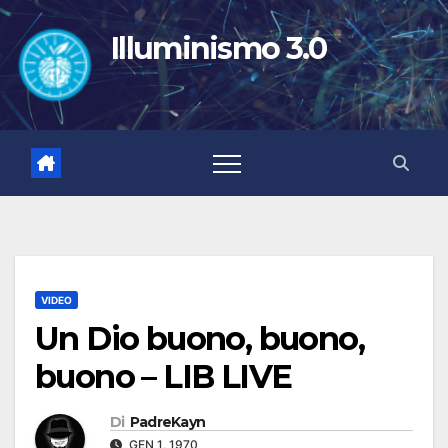
Salta
al
Illuminismo 3.0
contenuto
VIDEO
Un Dio buono, buono,
buono – LIB LIVE
Di
PadreKayn
GEN 1, 1970