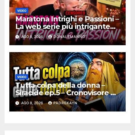
VIDEO
Maratona Intrighi e Passioni –
La web serie più intrigante
d’Italia |
AGO 8, 2026
DONALEMANNO
#ConfessionalePodcast 295
VIDEO
Tutta colpa della donna –
Siracide ep.5 – Cronovisore e
Bibbia
AGO 8, 2026
PADREKAYN