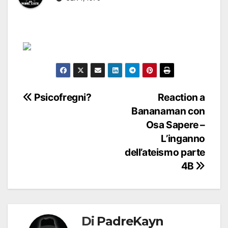
Navigazione
Psicofregni?
Reaction a
Bananaman con
articoli
Osa Sapere –
L’inganno
dell’ateismo parte
4B
Di
PadreKayn