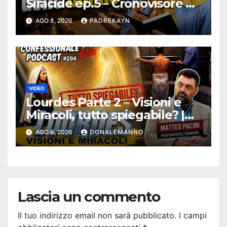
Siracide ep.5 – Cronovisore e
Bibbia
AGO 8, 2026
PADREKAYN
VIDEO
Lourdes Parte 2 – Visioni e
Miracoli, tutto spiegabile? |
Debunking |
AGO 6, 2026
DONALEMANNO
#ConfessionalePodcast 294
Lascia un commento
Il tuo indirizzo email non sarà pubblicato.
I campi