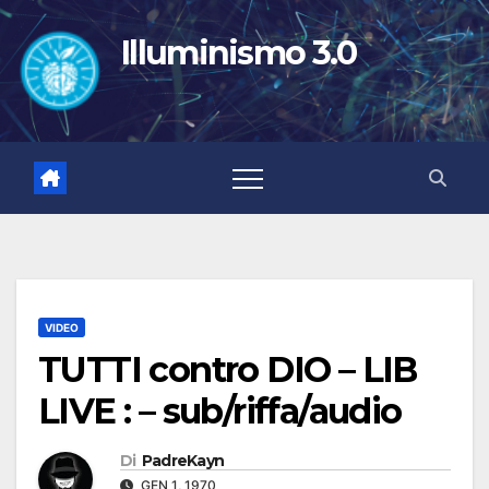
Salta
al
Illuminismo 3.0
contenuto
VIDEO
TUTTI contro DIO – LIB
LIVE : – sub/riffa/audio
Di
PadreKayn
GEN 1, 1970