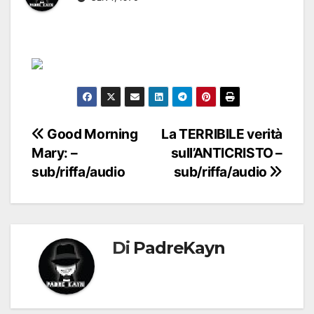
Navigazione
Good Morning
La TERRIBILE verità
Mary: –
sull’ANTICRISTO –
articoli
sub/riffa/audio
sub/riffa/audio
Di
PadreKayn