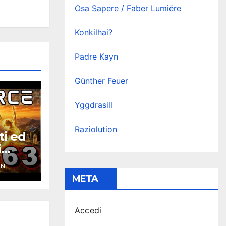
Osa Sapere / Faber Lumiére
Konkilhai?
Padre Kayn
Günther Feuer
Yggdrasill
Raziolution
ti ed
i
ce
YN
META
Accedi