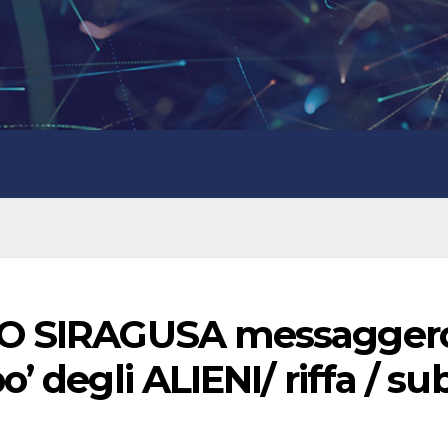
IO SIRAGUSA messagger
’ degli ALIENI/ riffa / su