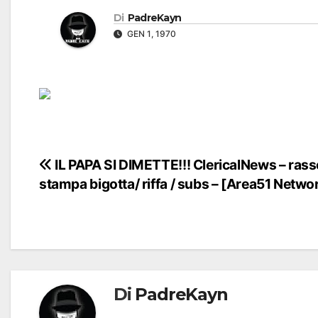
Di
PadreKayn
GEN 1, 1970
Navigazione
IL PAPA SI DIMETTE!!! ClericalNews – ras
stampa bigotta/ riffa / subs – [Area51 Netwo
articoli
Di
PadreKayn