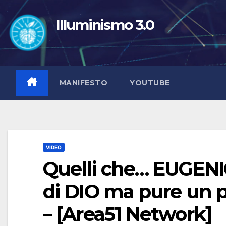
Salta
al
Illuminismo 3.0
contenuto
MANIFESTO
YOUTUBE
VIDEO
Quelli che… EUGEN
di DIO ma pure un po
– [Area51 Network]