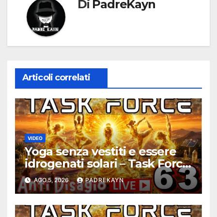
Di
PadreKayn
Articoli correlati
VIDEO
Yoga senza vestiti e essere
idrogenati solari – Task Force
Antidisagio ep. 63
AGO 5, 2026
PADREKAYN