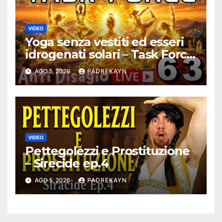
VIDEO
Yoga senza vestiti ed esseri
idrogenati solari – Task Force
Antidisagio 63
AGO 5, 2026
PADREKAYN
VIDEO
Pettegolezzi e Prostituzione
– Sirecide ep.4
AGO 5, 2026
PADREKAYN