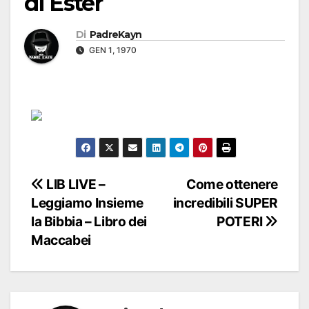
di Ester
Di
PadreKayn
GEN 1, 1970
Navigazione
LIB LIVE –
Come ottenere
Leggiamo Insieme
incredibili SUPER
articoli
la Bibbia – Libro dei
POTERI
Maccabei