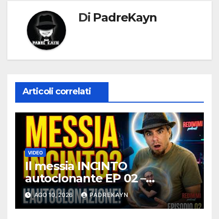
Di
PadreKayn
Articoli correlati
VIDEO
Il messia INCINTO
autoclonante EP 02 –
Redimimi Podcast
AGO 10, 2026
PADREKAYN
RELOADED