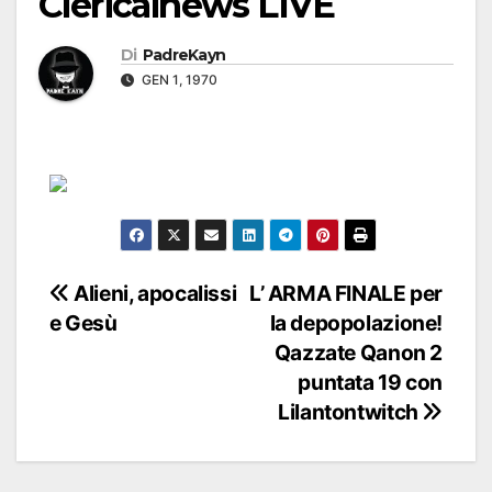
Clericalnews LIVE
Di
PadreKayn
GEN 1, 1970
Navigazione
Alieni, apocalissi
L’ ARMA FINALE per
e Gesù
la depopolazione!
articoli
Qazzate Qanon 2
puntata 19 con
Lilantontwitch