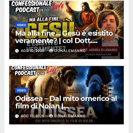
VIDEO
Ma alla fine… Gesù è esistito
veramente? | col Dott.
Andrea Di Lenardo |
AGO 10, 2026
DONALEMANNO
#ConfessionalePodcast 298
VIDEO
Odissea – Dal mito omerico al
film di Nolan |
#ConfessionalePodcast 296
AGO 10, 2026
DONALEMANNO