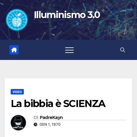
Salta
al
Illuminismo 3.0
contenuto
VIDEO
La bibbia è SCIENZA
Di
PadreKayn
GEN 1, 1970