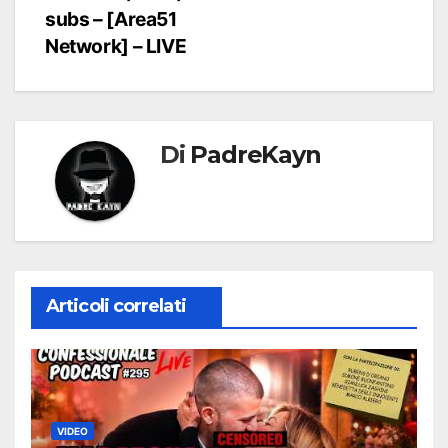
subs – [Area51
Network] – LIVE
Di
PadreKayn
Articoli correlati
VIDEO