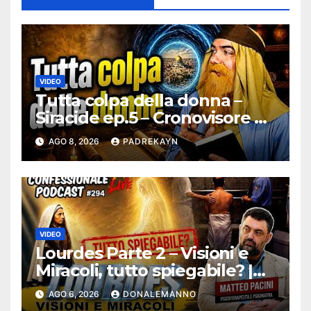
VIDEO
Tutta colpa della donna –
Siracide ep.5 – Cronovisore e
Bibbia
AGO 8, 2026
PADREKAYN
VIDEO
Lourdes Parte 2 – Visioni e
Miracoli, tutto spiegabile? |
Debunking |
AGO 6, 2026
DONALEMANNO
#ConfessionalePodcast 294