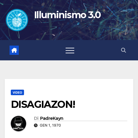
Salta
al
Illuminismo 3.0
contenuto
VIDEO
DISAGIAZON!
Di
PadreKayn
GEN 1, 1970