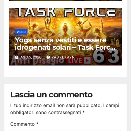
VIDEO
Yoga senza vestiti e essere
idrogenati solari – Task Force
Antidisagio ep. 63
AGO 5, 2026
PADREKAYN
Lascia un commento
Il tuo indirizzo email non sarà pubblicato.
I campi
obbligatori sono contrassegnati
*
Commento
*