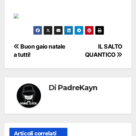
Navigazione
Buon gaio natale
IL SALTO
a tutti!
QUANTICO
articoli
Di
PadreKayn
Articoli correlati